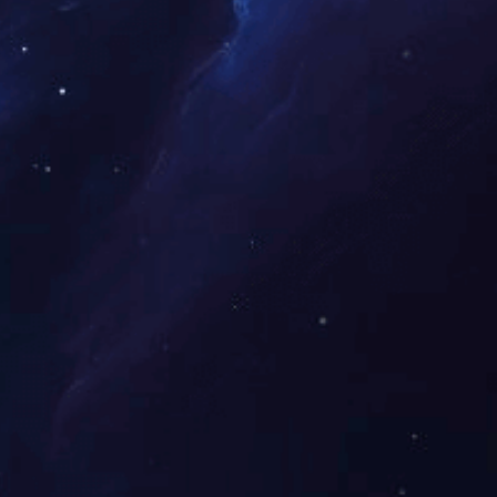
磁性组件
磁性组件