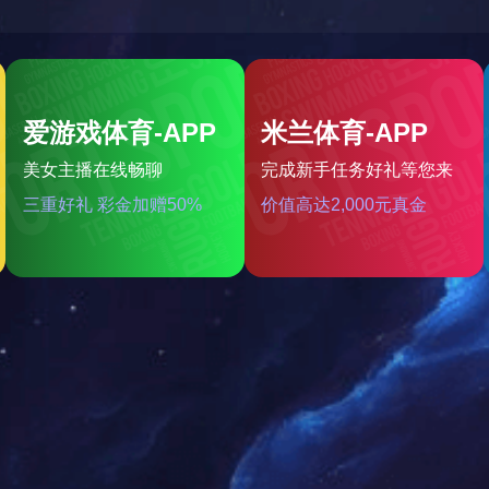
钕铁硼磁铁
磁性联轴器
电永磁
铁氧体磁铁