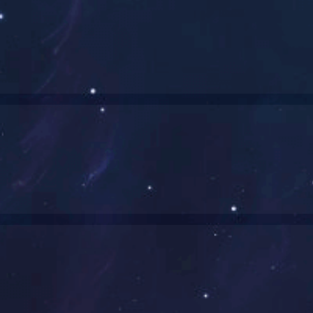
铁硼磁铁
品