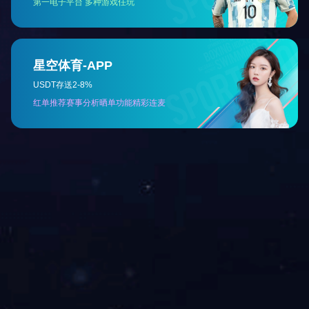
磁性组件
磁性组件
磁性组件
磁性组件