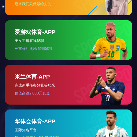
铁氧体磁铁
磁性组件
磁性组件
磁性组件