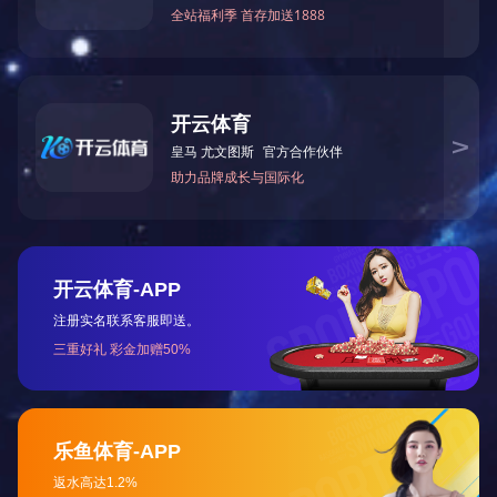
电永磁
铁氧体磁铁