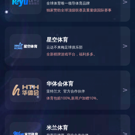
钕铁硼磁铁
品牌：
类别：钕铁硼系列
在线订购
上一篇：
钕铁硼磁铁
下一篇：
钕铁硼磁铁
相关产品