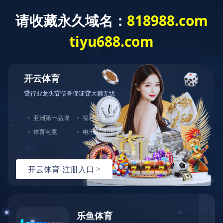
火狐官方网站
主页
>
产品中心
>
钕铁硼系列