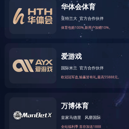
磁性联轴器
磁性组件
强磁产品
电永磁
上一篇：
强
新闻动态
相关产
磁铁在日常生活中的应用有哪些？
关于磁铁耐高温的一点知识
如何判断烧结钕铁硼磁铁品质优劣？