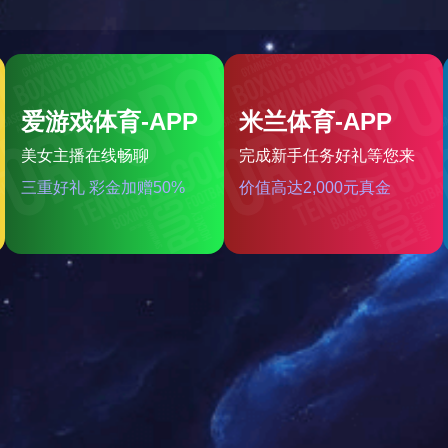
钕铁硼磁铁
磁性联轴器
电永磁
铁氧体磁铁