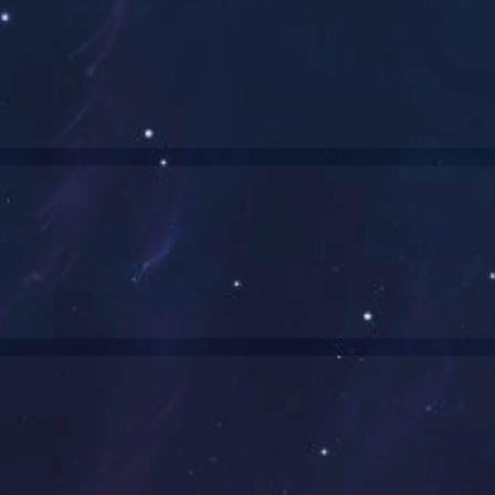
磁产品
品