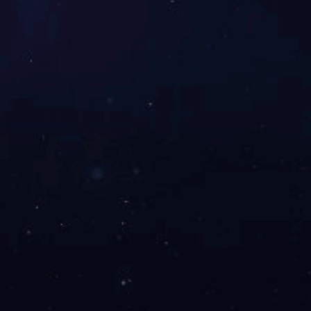
磁性组件
磁性组件
产品中心
车间展示
新闻动态
在线留言