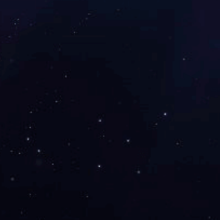
关于我们
全国服务热线：
13306670813
地址：宁波市江北区庄桥街道上邵村西区12号