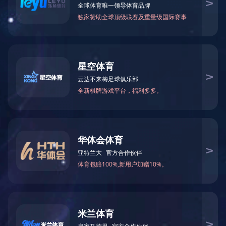
磁性联轴器
品牌：
类别：磁性联轴器
在线订购
上一篇：
磁性联轴器
下一篇：
磁性联轴器
相关产品