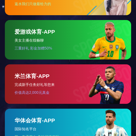
铁氧体磁铁
磁性组件
磁性组件
磁性组件