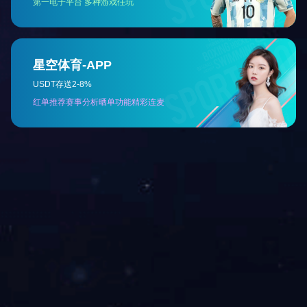
磁性组件
磁性组件
磁性组件
磁性组件