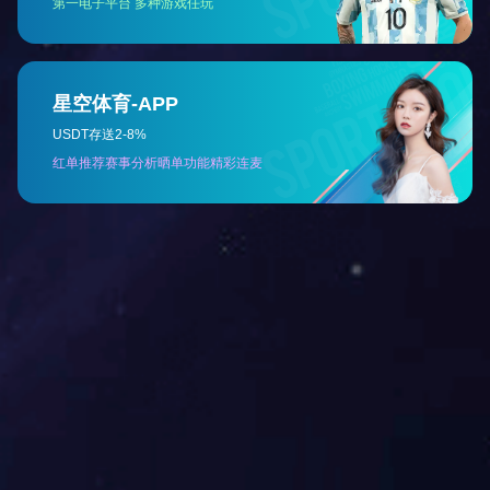
铁氧体磁铁
磁性组件
磁性组件
磁性组件