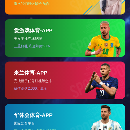
磁性联轴器
磁性组件
电永磁
铁氧体磁铁