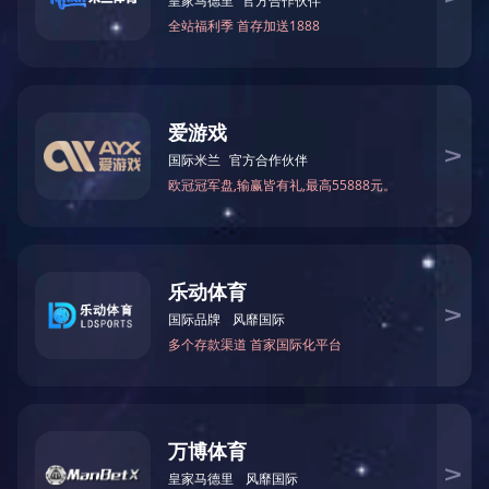
上一篇：
铁氧体磁铁
下一篇：
铁氧体磁铁