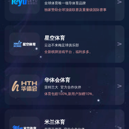
磁铁在日常生活中的应用有哪些？
2020-08-19
关于磁铁耐高温的一点知识
2020-08-20
如何判断烧结钕铁硼磁铁品质优劣？
2020-08-20
相关产品