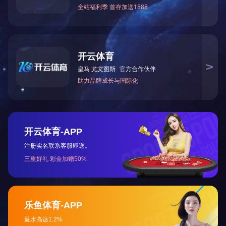
电永磁
铁氧体磁铁
铁氧体磁铁
磁性组件
Copyright © 2018-2020 GUOJICMS All Rights Reserved. 备案号：
火狐官方网站-火狐
电话
微信
联系我们