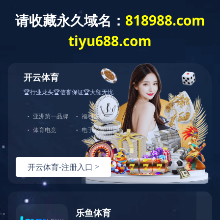
火狐官方网站
主页
>
车间展示
车间展示
机加工设备1
作者：superadmin
发布时间：2021-10-15 16:55
点击：1766
上一篇：
机加工设备
下一篇：
高温箱
新闻动态